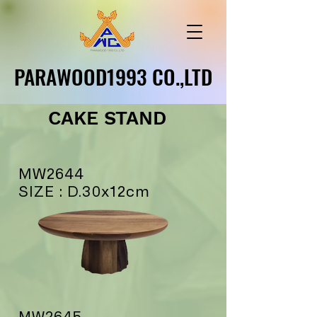
PARAWOOD1993 CO.,LTD
PARAWOOD1993 CO.,LTD
CAKE STAND
MW2644
SIZE : D.30x12cm
MW2645