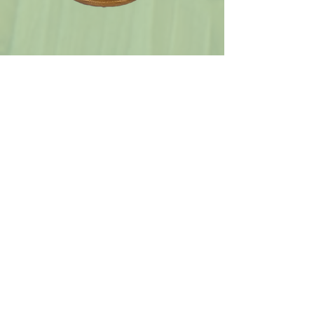
MW26116
SIZE : D.28xH30cm
MW26189